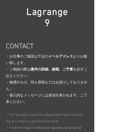
Lagrange
9
CONTACT
・お仕事のご相談は下記の
メールアドレス
よりお願
い致します。
・ご相談の際は
案件の詳細、
納期、
ご予算
を必ずご
記入ください。
・無償のもの、同人原稿などはお請けしておりませ
ん。
・個人的なメッセージには返信出来かねます。ご了
承ください。​
・For business inquiries, please feel free to contact
me at E-mail or use this form here.
・I will not reply to individual requests or personal