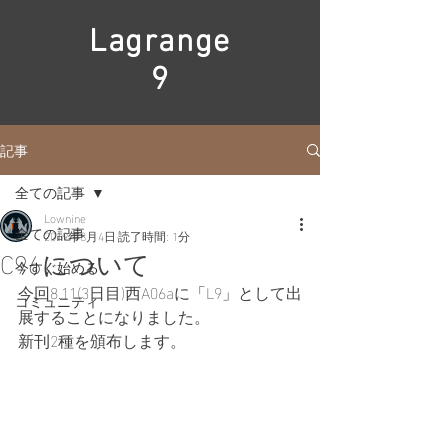
Lagrange
9
記事
全ての記事
Lownine
全ての記事
2019年8月4日
読了時間: 1分
C96について
今すぐ始める
今回8.11(3日目)西A06aに「L9」として出
コミュニティ
展することになりました。
新刊2種を頒布します。