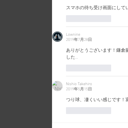
スマホの待ち受け画面にして
いいね！
返信
Lownine
2019年7月28日
ありがとうございます！鎌倉
した…
いいね！
返信
Nishio Takehiro
2019年5月15日
つり球、凄くいい感じです！
いいね！
返信