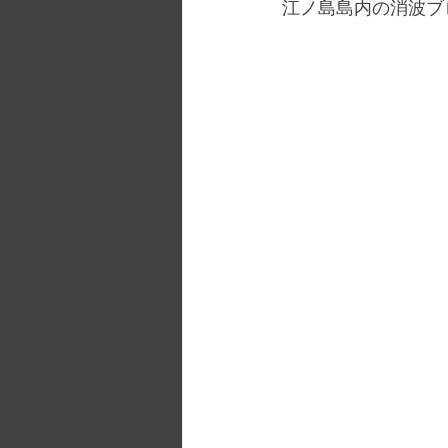
江ノ島島内の消波ブ